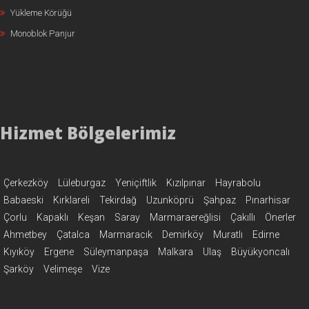
Yükleme Körüğü
Monoblok Panjur
Hizmet Bölgelerimiz
Çerkezköy
Lüleburgaz
Yeniçiftlik
Kızılpınar
Hayrabolu
Babaeski
Kırklareli
Tekirdağ
Uzunköprü
Şahpaz
Pınarhisar
Çorlu
Kapaklı
Keşan
Saray
Marmaraereğlisi
Çakıllı
Önerler
Ahmetbey
Çatalca
Marmaracık
Demirköy
Muratlı
Edirne
Kıyıköy
Ergene
Süleymanpaşa
Malkara
Ulaş
Büyükyoncalı
Şarköy
Velimeşe
Vize