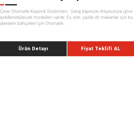
Çınar Otomatik Kepenk Sistemleri, Garaj kapınızın ihtiyacınıza göre
şekillenebilecek modelleri vardır. Ev, site, yazlık vb mekanlar için bu
alanların bahçeleri için Otomatik ...
Ürün Detayı
Fiyat Teklifi AL