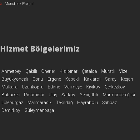
Monoblok Panjur
Hizmet Bölgelerimiz
Ahmetbey
Çakıllı
Önerler
Kızılpınar
Çatalca
Muratlı
Vize
Büyükyoncalı
Çorlu
Ergene
Kapaklı
Kırklareli
Saray
Keşan
Malkara
Uzunköprü
Edirne
Velimeşe
Kıyıköy
Çerkezköy
Babaeski
Pınarhisar
Ulaş
Şarköy
Yeniçiftlik
Marmaraereğlisi
Lüleburgaz
Marmaracık
Tekirdağ
Hayrabolu
Şahpaz
Demirköy
Süleymanpaşa