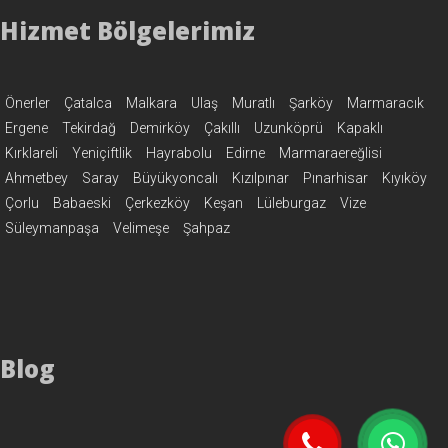
Hizmet Bölgelerimiz
Önerler
Çatalca
Malkara
Ulaş
Muratlı
Şarköy
Marmaracık
Ergene
Tekirdağ
Demirköy
Çakıllı
Uzunköprü
Kapaklı
Kırklareli
Yeniçiftlik
Hayrabolu
Edirne
Marmaraereğlisi
Ahmetbey
Saray
Büyükyoncalı
Kızılpınar
Pınarhisar
Kıyıköy
Çorlu
Babaeski
Çerkezköy
Keşan
Lüleburgaz
Vize
Süleymanpaşa
Velimeşe
Şahpaz
Blog