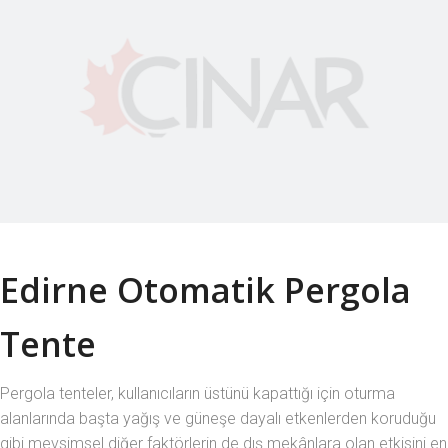
Edirne Otomatik Pergola
Tente
Pergola tenteler, kullanıcıların üstünü kapattığı için oturma
alanlarında başta yağış ve güneşe dayalı etkenlerden koruduğu
gibi mevsimsel diğer faktörlerin de dış mekânlara olan etkisini en