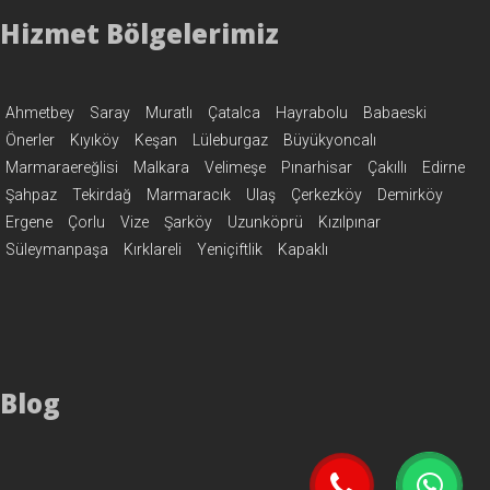
Hizmet Bölgelerimiz
Ahmetbey
Saray
Muratlı
Çatalca
Hayrabolu
Babaeski
Önerler
Kıyıköy
Keşan
Lüleburgaz
Büyükyoncalı
Marmaraereğlisi
Malkara
Velimeşe
Pınarhisar
Çakıllı
Edirne
Şahpaz
Tekirdağ
Marmaracık
Ulaş
Çerkezköy
Demirköy
Ergene
Çorlu
Vize
Şarköy
Uzunköprü
Kızılpınar
Süleymanpaşa
Kırklareli
Yeniçiftlik
Kapaklı
Blog