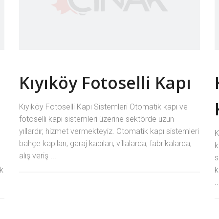
Kıyıköy Fotoselli Kapı
Kıyıköy Fotoselli Kapı Sistemleri Otomatik kapı ve
fotoselli kapı sistemleri üzerine sektörde uzun
yıllardır, hizmet vermekteyiz. Otomatik kapı sistemleri
K
bahçe kapıları, garaj kapıları, villalarda, fabrikalarda,
k
alış veriş ...
s
ek
k
..