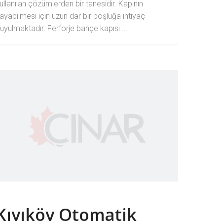
ullanılan çözümlerden bir tanesidir. Kapının
ayabilmesi için uzun dar bir boşluğa ihtiyaç
uyulmaktadır. Ferforje bahçe kapısı ...
Kıyıköy Otomatik