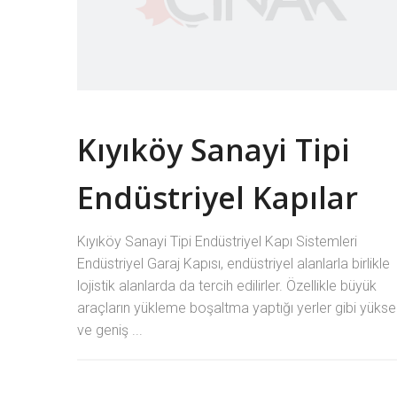
Kıyıköy Sanayi Tipi
Endüstriyel Kapılar
Kıyıköy Sanayi Tipi Endüstriyel Kapı Sistemleri
Endüstriyel Garaj Kapısı, endüstriyel alanlarla birlikle
lojistik alanlarda da tercih edilirler. Özellikle büyük
araçların yükleme boşaltma yaptığı yerler gibi yüks
ve geniş ...