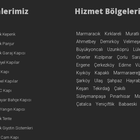
lerimiz
Hizmet Bölgeler
Marmaracık
Kırklareli
Muratlı
k Kepenk
Ahmetbey
Demirköy
Velimeş
k Panjur
Büyükyoncalı
Uzunköprü
Lül
k Garaj Kapısı
Önerler
Kızılpınar
Çorlu
Sar
yel Kapılar
Ergene
Çerkezköy
Edirne
Vi
i Kapı
Kıyıköy
Kapaklı
Marmaraereğl
Şarköy
Ulaş
Şahpaz
Hayrab
el Kapılar
Keşan
Tekirdağ
Çakıllı
VC Kapı
Süleymanpaşa
Pınarhisar
Ma
yar Bahçe Kapısı
Çatalca
Yeniçiftlik
Babaeski
Yangın Kapısı
k Tente
 Giyotin Sistemleri
i Cam Kapı