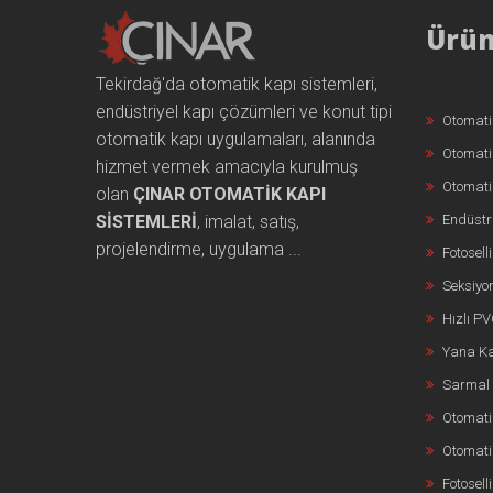
Ürün
Tekirdağ'da otomatik kapı sistemleri,
endüstriyel kapı çözümleri ve konut tipi
Otomati
otomatik kapı uygulamaları, alanında
Otomati
hizmet vermek amacıyla kurulmuş
Otomati
olan
ÇINAR OTOMATİK KAPI
SİSTEMLERİ
, imalat, satış,
Endüstri
projelendirme, uygulama ...
Fotosell
Seksiyon
Hızlı P
Yana Ka
Sarmal 
Otomati
Otomatik
Fotosell