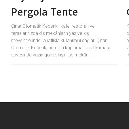
Pergola Tente
Çınar Otomatik Kepenk , kafe, restoran ve
K
teraslarınızda dış mekânların yaz ve kış
c
mevsimlerinde rahatlıkla kullanımını sağlar. Çınar
b
Otomatik Kepenk, pergola kaplamalı özel kumaşı
v
sayesinde yazın gölge, kışın ise mekânı ...
m