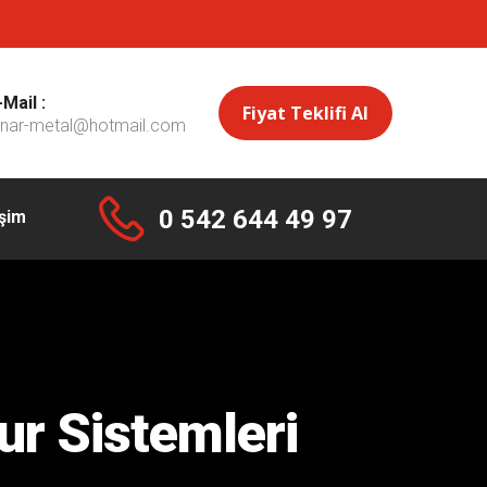
-Mail :
Fiyat Teklifi Al
inar-metal@hotmail.com
0 542 644 49 97
işim
ur Sistemleri