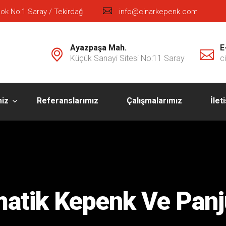
ok No:1 Saray / Tekirdağ
info@cinarkepenk.com
Ayazpaşa Mah.
E
Küçük Sanayi Sitesi No:11 Saray
c
miz
Referanslarımız
Çalışmalarımız
İlet
atik Kepenk Ve Panj