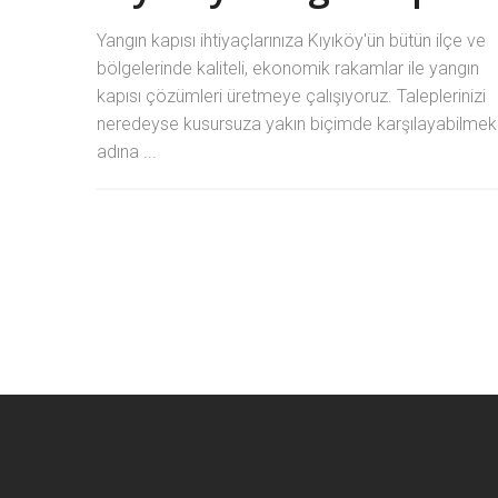
Yangın kapısı ihtiyaçlarınıza Kıyıköy'ün bütün ilçe ve
bölgelerinde kaliteli, ekonomik rakamlar ile yangın
kapısı çözümleri üretmeye çalışıyoruz. Taleplerinizi
neredeyse kusursuza yakın biçimde karşılayabilmek
adına ...