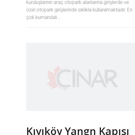
kuruluşlarının araç otopark alanlarına girişlerde ve
özel otopark girişlerinde sıklıkla kullanılmaktadır. En
çok kumandalı ...
Kıyıköy Yangn Kapısı