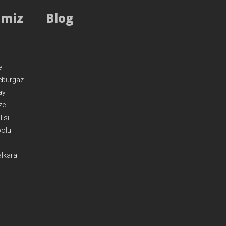
imiz
Blog
e
eburgaz
ay
ze
isi
olu
lkara