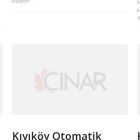
kullanım ...
k
k
d
Kıyıköy Otomatik