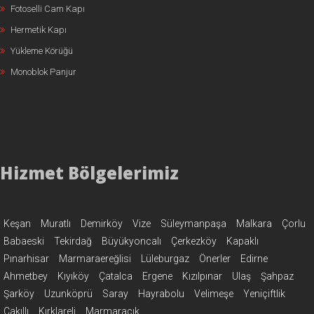
Fotoselli Cam Kapı
Hermetik Kapı
Yükleme Körüğü
Monoblok Panjur
Hizmet Bölgelerimiz
Keşan
Muratlı
Demirköy
Vize
Süleymanpaşa
Malkara
Çorlu
Babaeski
Tekirdağ
Büyükyoncalı
Çerkezköy
Kapaklı
Pınarhisar
Marmaraereğlisi
Lüleburgaz
Önerler
Edirne
Ahmetbey
Kıyıköy
Çatalca
Ergene
Kızılpınar
Ulaş
Şahpaz
Şarköy
Uzunköprü
Saray
Hayrabolu
Velimeşe
Yeniçiftlik
Çakıllı
Kırklareli
Marmaracık