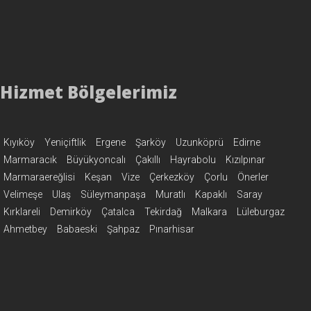
Hizmet Bölgelerimiz
Kıyıköy
Yeniçiftlik
Ergene
Şarköy
Uzunköprü
Edirne
Marmaracık
Büyükyoncalı
Çakıllı
Hayrabolu
Kızılpınar
Marmaraereğlisi
Keşan
Vize
Çerkezköy
Çorlu
Önerler
Velimeşe
Ulaş
Süleymanpaşa
Muratlı
Kapaklı
Saray
Kırklareli
Demirköy
Çatalca
Tekirdağ
Malkara
Lüleburgaz
Ahmetbey
Babaeski
Şahpaz
Pınarhisar