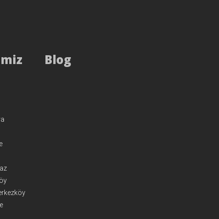
imiz
Blog
ra
e
gaz
köy
erkezköy
e