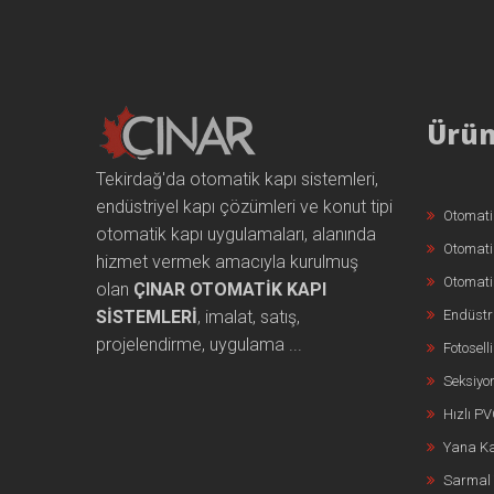
Ürün
Tekirdağ'da otomatik kapı sistemleri,
endüstriyel kapı çözümleri ve konut tipi
Otomati
otomatik kapı uygulamaları, alanında
Otomati
hizmet vermek amacıyla kurulmuş
Otomati
olan
ÇINAR OTOMATİK KAPI
SİSTEMLERİ
, imalat, satış,
Endüstri
projelendirme, uygulama ...
Fotosell
Seksiyon
Hızlı P
Yana Ka
Sarmal 