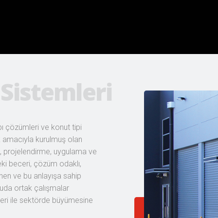
ı çözümleri ve konut tipi
k amacıyla kurulmuş olan
ış, projelendirme, uygulama ve
eki beceri, çözüm odaklı,
dinen ve bu anlayışa sahip
uda ortak çalışmalar
rleri ile sektörde büyümesine