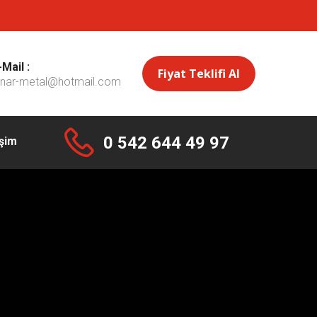
-Mail :
Fiyat Teklifi Al
inar-metal@hotmail.com
0 542 644 49 97
işim