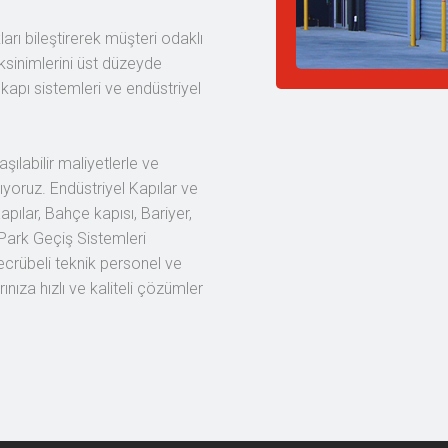
arı bileştirerek müşteri odaklı
ksinimlerini üst düzeyde
apı sistemleri ve endüstriyel
şılabilir maliyetlerle ve
ıyoruz. Endüstriyel Kapılar ve
apılar, Bahçe kapısı, Bariyer,
Park Geçiş Sistemleri
crübeli teknik personel ve
nıza hızlı ve kaliteli çözümler