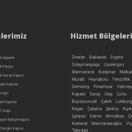
lerimiz
Hizmet Bölgeler
Önerler
Babaeski
Ergene
k Kepenk
Süleymanpaşa
Uzunköprü
k Panjur
Marmaracık
Kızılpınar
Malka
k Garaj Kapısı
Muratlı
Hayrabolu
Yeniçiftlik
yel Kapılar
Demirköy
Pınarhisar
Velimeş
i Kapı
Kapaklı
Saray
Ulaş
Çorlu
Büyükyoncalı
Çakıllı
Lülebur
el Kapılar
Keşan
Çatalca
Şarköy
Kıyı
VC Kapı
Şahpaz
Edirne
Ahmetbey
Ç
yar Bahçe Kapısı
Kırklareli
Marmaraereğlisi
Viz
Yangın Kapısı
Tekirdağ