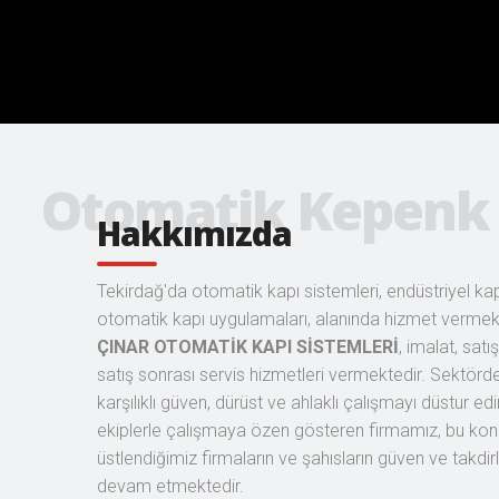
Hakkımızda
Tekirdağ'da otomatik kapı sistemleri, endüstriyel kap
otomatik kapı uygulamaları, alanında hizmet verme
ÇINAR OTOMATİK KAPI SİSTEMLERİ
, imalat, sat
satış sonrası servis hizmetleri vermektedir. Sektörd
karşılıklı güven, dürüst ve ahlaklı çalışmayı düstur e
ekiplerle çalışmaya özen gösteren firmamız, bu kon
üstlendiğimiz firmaların ve şahısların güven ve takdi
devam etmektedir.