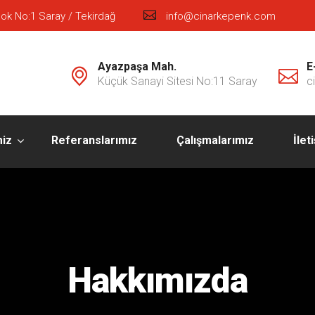
ok No:1 Saray / Tekirdağ
info@cinarkepenk.com
Ayazpaşa Mah.
E
Küçük Sanayi Sitesi No:11 Saray
c
miz
Referanslarımız
Çalışmalarımız
İlet
Hakkımızda