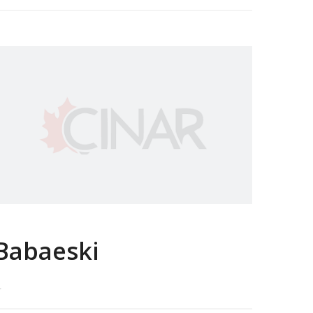
Babaeski
.