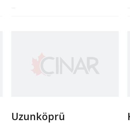
...
..
Uzunköprü