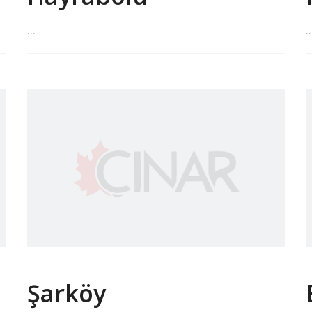
...
..
Şarköy