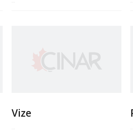
...
..
Vize
...
..