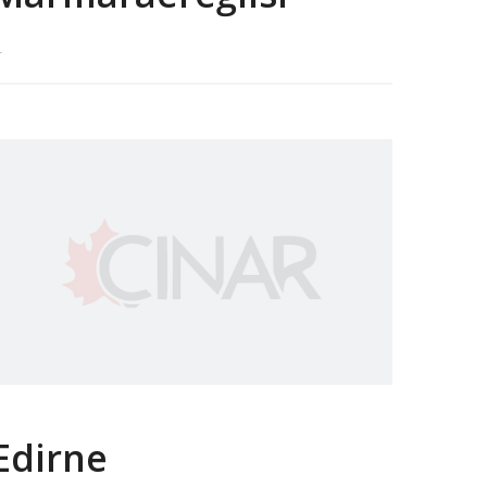
.
Edirne