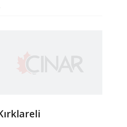
.
Kırklareli