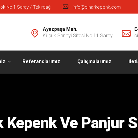
ok No:1 Saray / Tekirdağ
info@cinarkepenk.com
Ayazpaşa Mah.
E
Küçük Sanayi Sitesi No:11 Saray
c
miz
Referanslarımız
Çalışmalarımız
İlet
 Kepenk Ve Panjur S