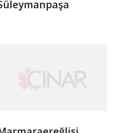
Süleymanpaşa
.
Marmaraereğlisi