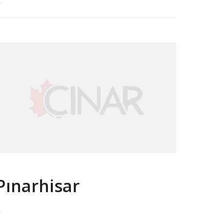
.
Pınarhisar
.