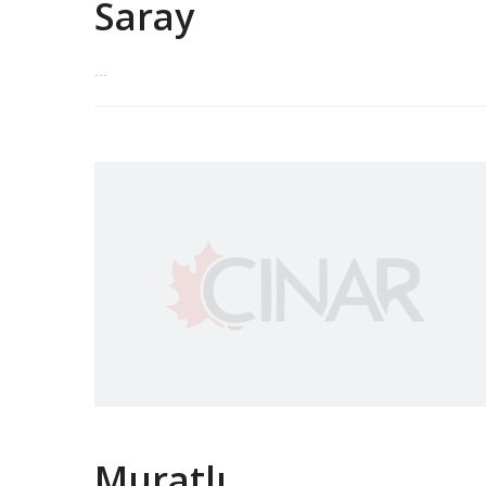
Saray
...
Muratlı