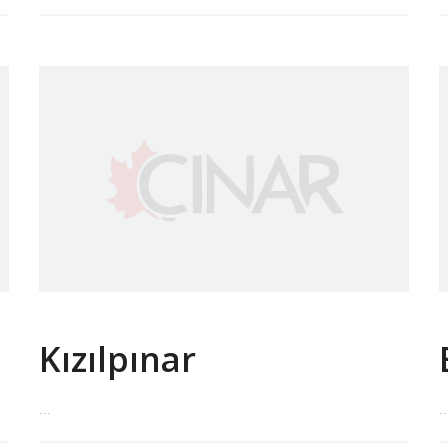
Kızılpınar
...
..