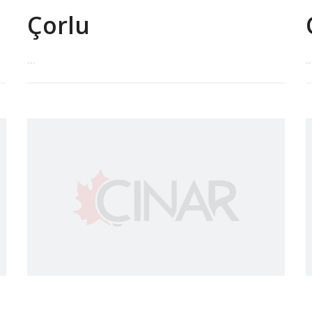
Çorlu
...
..