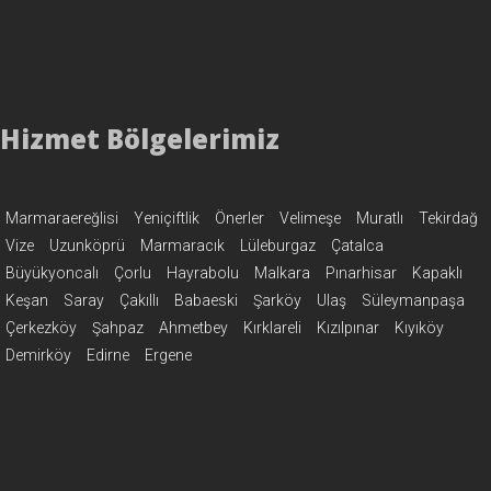
Hizmet Bölgelerimiz
Marmaraereğlisi
Yeniçiftlik
Önerler
Velimeşe
Muratlı
Tekirdağ
Vize
Uzunköprü
Marmaracık
Lüleburgaz
Çatalca
Büyükyoncalı
Çorlu
Hayrabolu
Malkara
Pınarhisar
Kapaklı
Keşan
Saray
Çakıllı
Babaeski
Şarköy
Ulaş
Süleymanpaşa
Çerkezköy
Şahpaz
Ahmetbey
Kırklareli
Kızılpınar
Kıyıköy
Demirköy
Edirne
Ergene