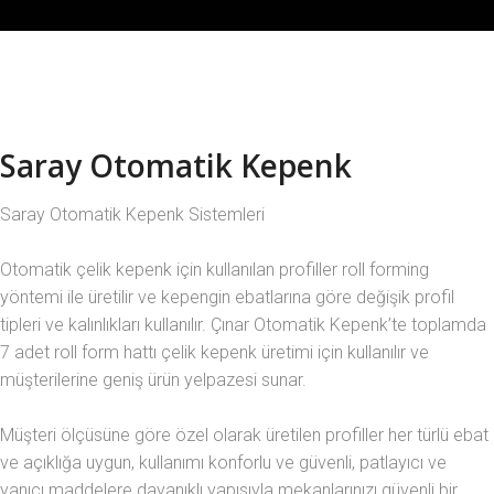
Saray Otomatik Kepenk
Saray Otomatik Kepenk Sistemleri
Otomatik çelik kepenk için kullanılan profiller roll forming
yöntemi ile üretilir ve kepengin ebatlarına göre değişik profil
tipleri ve kalınlıkları kullanılır. Çınar Otomatik Kepenk’te toplamda
7 adet roll form hattı çelik kepenk üretimi için kullanılır ve
müşterilerine geniş ürün yelpazesi sunar.
Müşteri ölçüsüne göre özel olarak üretilen profiller her türlü ebat
ve açıklığa uygun, kullanımı konforlu ve güvenli, patlayıcı ve
yanıcı maddelere dayanıklı yapısıyla mekanlarınızı güvenli bir