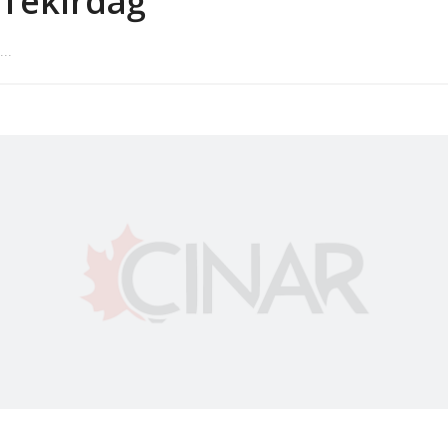
Tekirdağ
...