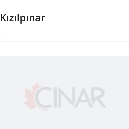
Kızılpınar
...