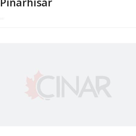
Pınarhisar
...