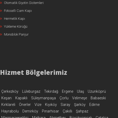
Otomatik Giyotin Sistemleri
Fotoselli Cam Kapı
Hermetik Kapı
Yükleme Körüğü
Monoblok Panjur
Hizmet Bölgelerimiz
Çerkezköy
Lüleburgaz
Tekirdağ
Ergene
Ulaş
Uzunköprü
Keşan
Kapaklı
Süleymanpaşa
Çorlu
Velimeşe
Babaeski
Kırklareli
Önerler
Vize
Kıyıköy
Saray
Şarköy
Edirne
Hayrabolu
Demirköy
Pınarhisar
Çakıllı
Şahpaz
Marmaraereğlisi
Malkara
Ahmetbey
Büyükyoncalı
Çatalca