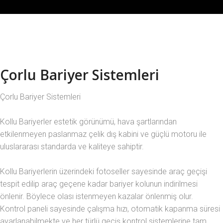
Çorlu Bariyer Sistemleri
Çorlu Bariyer Sistemleri
Kollu Bariyerler estetik görünümü, hava şartlarından
etkilenmeyen paslanmaz çelik dış kabini ve güçlü motoru ile
uluslararası standarda ve kaliteye sahiptir.
Kollu Bariyerlerin üzerindeki fotoseller sayesinde araç geçişi
tespit edilip araç geçene kadar bariyer kolunun indirilmesi
önlenir. Böylece olası istenmeyen kazalar önlenmiş olur.
Kontrol paneli sayesinde çalışma hızı, otomatik kapanma süresi
ayarlanabilmekte ve her türlü geçiş kontrol sistemlerine tam